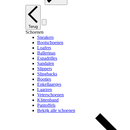
Terug
Schoenen
Sneakers
Bootschoenen
Loafers
Ballerinas
Espadrilles
Sandalen
Slippers
Slingbacks
Booties
Enkellaarsjes
Laarzen
Veterschoenen
Klittenband
Pantoffels
Bekijk alle schoenen