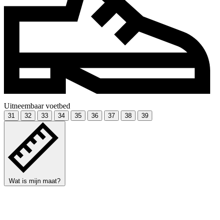
Uitneembaar voetbed
31
32
33
34
35
36
37
38
39
Wat is mijn maat?