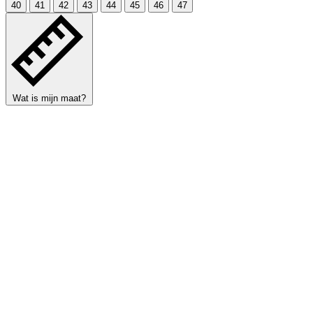
40
41
42
43
44
45
46
47
Wat is mijn maat?