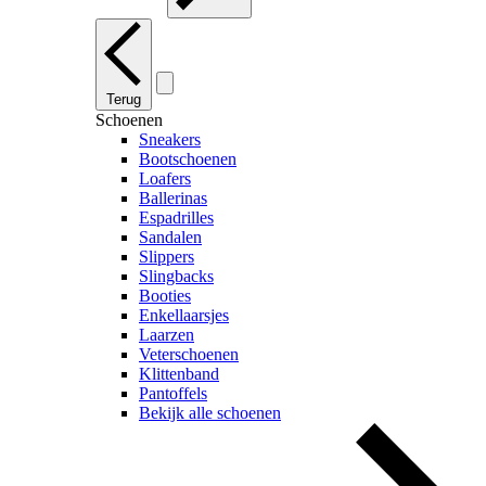
Terug
Schoenen
Sneakers
Bootschoenen
Loafers
Ballerinas
Espadrilles
Sandalen
Slippers
Slingbacks
Booties
Enkellaarsjes
Laarzen
Veterschoenen
Klittenband
Pantoffels
Bekijk alle schoenen