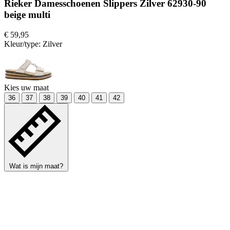
Rieker Damesschoenen Slippers Zilver 62930-90
beige multi
€ 59,95
Kleur/type:
Zilver
Kies uw maat
36
37
38
39
40
41
42
Wat is mijn maat?