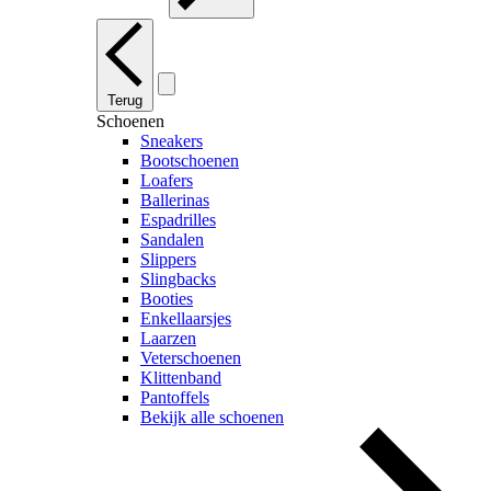
Terug
Schoenen
Sneakers
Bootschoenen
Loafers
Ballerinas
Espadrilles
Sandalen
Slippers
Slingbacks
Booties
Enkellaarsjes
Laarzen
Veterschoenen
Klittenband
Pantoffels
Bekijk alle schoenen