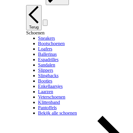
Terug
Schoenen
Sneakers
Bootschoenen
Loafers
Ballerinas
Espadrilles
Sandalen
Slippers
Slingbacks
Booties
Enkellaarsjes
Laarzen
Veterschoenen
Klittenband
Pantoffels
Bekijk alle schoenen