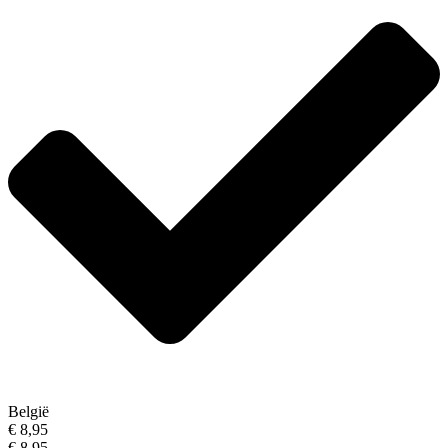
België
€ 8,95
€ 8,95