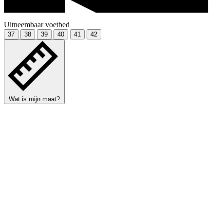
Uitneembaar voetbed
37
38
39
40
41
42
Wat is mijn maat?