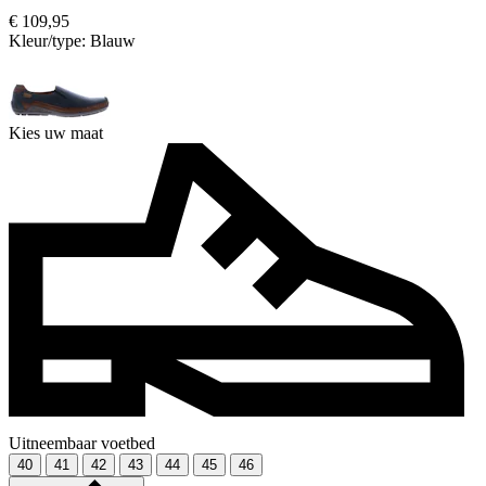
€ 109,95
Kleur/type:
Blauw
Kies uw maat
Uitneembaar voetbed
40
41
42
43
44
45
46