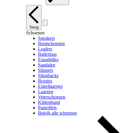
Terug
Schoenen
Sneakers
Bootschoenen
Loafers
Ballerinas
Espadrilles
Sandalen
Slippers
Slingbacks
Booties
Enkellaarsjes
Laarzen
Veterschoenen
Klittenband
Pantoffels
Bekijk alle schoenen