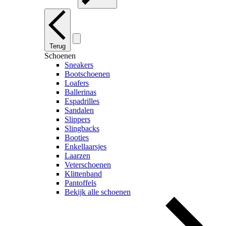
Terug
Schoenen
Sneakers
Bootschoenen
Loafers
Ballerinas
Espadrilles
Sandalen
Slippers
Slingbacks
Booties
Enkellaarsjes
Laarzen
Veterschoenen
Klittenband
Pantoffels
Bekijk alle schoenen