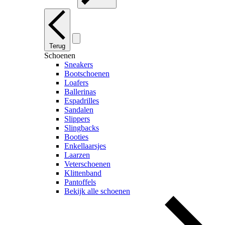
Terug
Schoenen
Sneakers
Bootschoenen
Loafers
Ballerinas
Espadrilles
Sandalen
Slippers
Slingbacks
Booties
Enkellaarsjes
Laarzen
Veterschoenen
Klittenband
Pantoffels
Bekijk alle schoenen