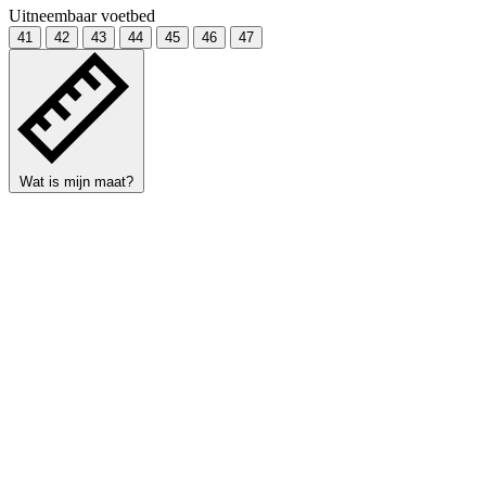
Uitneembaar voetbed
41
42
43
44
45
46
47
Wat is mijn maat?