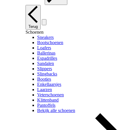
Terug
Schoenen
Sneakers
Bootschoenen
Loafers
Ballerinas
Espadrilles
Sandalen
Slippers
Slingbacks
Booties
Enkellaarsjes
Laarzen
Veterschoenen
Klittenband
Pantoffels
Bekijk alle schoenen