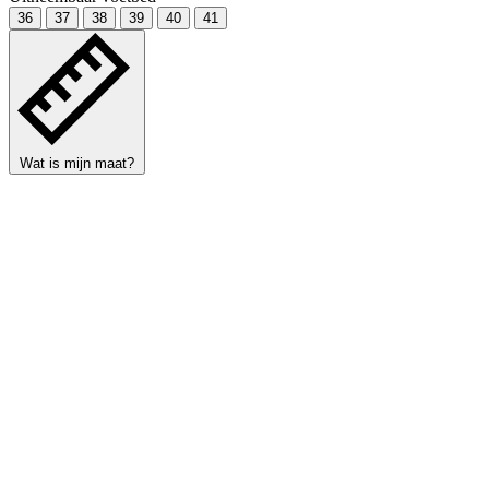
36
37
38
39
40
41
Wat is mijn maat?