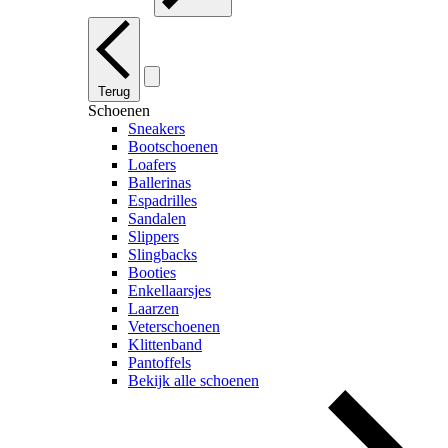
Terug
Schoenen
Sneakers
Bootschoenen
Loafers
Ballerinas
Espadrilles
Sandalen
Slippers
Slingbacks
Booties
Enkellaarsjes
Laarzen
Veterschoenen
Klittenband
Pantoffels
Bekijk alle schoenen