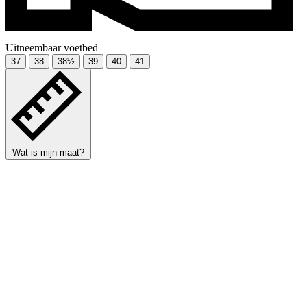
Uitneembaar voetbed
37
38
38½
39
40
41
Wat is mijn maat?