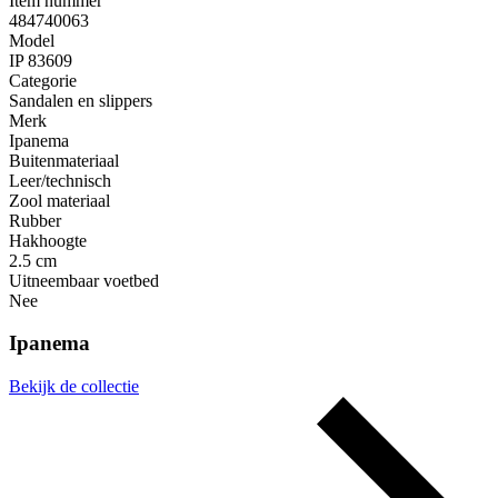
Item nummer
484740063
Model
IP 83609
Categorie
Sandalen en slippers
Merk
Ipanema
Buitenmateriaal
Leer/technisch
Zool materiaal
Rubber
Hakhoogte
2.5 cm
Uitneembaar voetbed
Nee
Ipanema
Bekijk de collectie