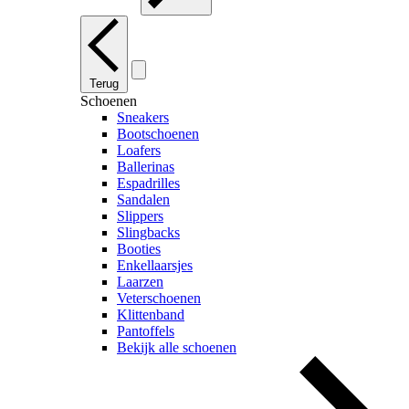
Terug
Schoenen
Sneakers
Bootschoenen
Loafers
Ballerinas
Espadrilles
Sandalen
Slippers
Slingbacks
Booties
Enkellaarsjes
Laarzen
Veterschoenen
Klittenband
Pantoffels
Bekijk alle schoenen