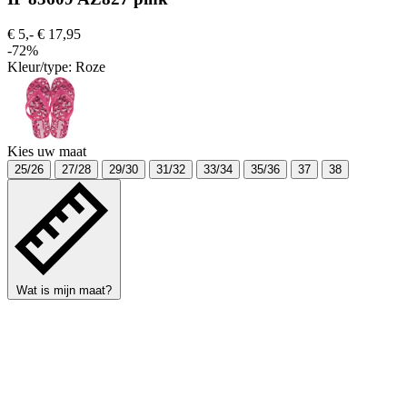
€ 5,-
€ 17,95
-72%
Kleur/type:
Roze
Kies uw maat
25/26
27/28
29/30
31/32
33/34
35/36
37
38
Wat is mijn maat?