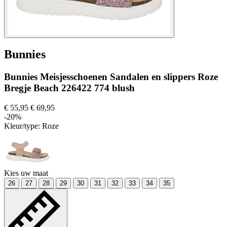
Bunnies
Bunnies Meisjesschoenen Sandalen en slippers Roze
Bregje Beach 226422 774 blush
€ 55,95
€ 69,95
-20%
Kleur/type:
Roze
Kies uw maat
26
27
28
29
30
31
32
33
34
35