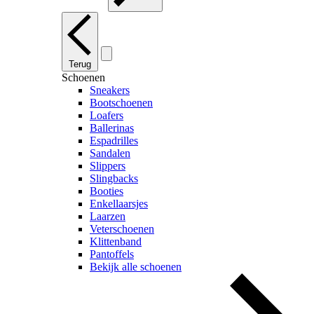
Terug
Schoenen
Sneakers
Bootschoenen
Loafers
Ballerinas
Espadrilles
Sandalen
Slippers
Slingbacks
Booties
Enkellaarsjes
Laarzen
Veterschoenen
Klittenband
Pantoffels
Bekijk alle schoenen