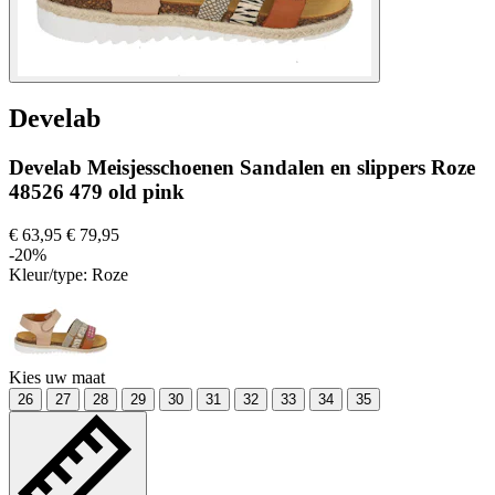
Develab
Develab Meisjesschoenen Sandalen en slippers Roze
48526 479 old pink
€ 63,95
€ 79,95
-20%
Kleur/type:
Roze
Kies uw maat
26
27
28
29
30
31
32
33
34
35