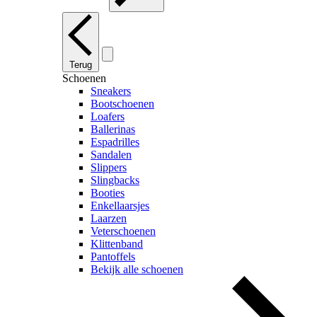
Terug
Schoenen
Sneakers
Bootschoenen
Loafers
Ballerinas
Espadrilles
Sandalen
Slippers
Slingbacks
Booties
Enkellaarsjes
Laarzen
Veterschoenen
Klittenband
Pantoffels
Bekijk alle schoenen