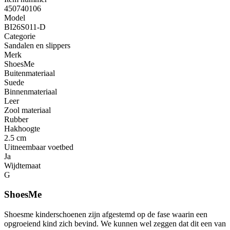
450740106
Model
BI26S011-D
Categorie
Sandalen en slippers
Merk
ShoesMe
Buitenmateriaal
Suede
Binnenmateriaal
Leer
Zool materiaal
Rubber
Hakhoogte
2.5 cm
Uitneembaar voetbed
Ja
Wijdtemaat
G
ShoesMe
Shoesme kinderschoenen zijn afgestemd op de fase waarin een
opgroeiend kind zich bevind. We kunnen wel zeggen dat dit een van