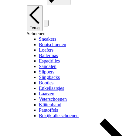
Terug
Schoenen
Sneakers
Bootschoenen
Loafers
Ballerinas
Espadrilles
Sandalen
Slippers
Slingbacks
Booties
Enkellaarsjes
Laarzen
Veterschoenen
Klittenband
Pantoffels
Bekijk alle schoenen