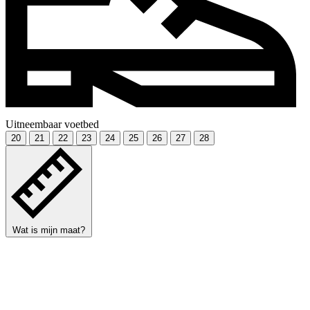
Uitneembaar voetbed
20
21
22
23
24
25
26
27
28
Wat is mijn maat?