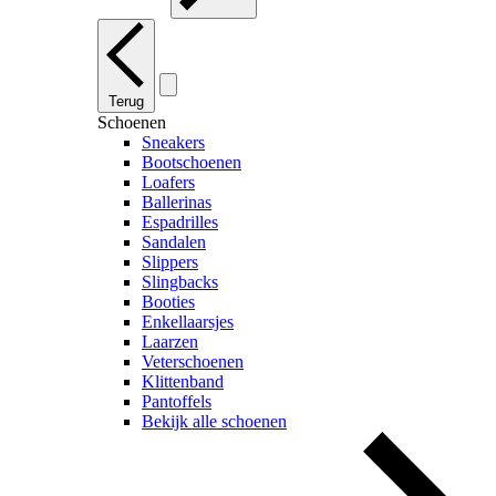
Terug
Schoenen
Sneakers
Bootschoenen
Loafers
Ballerinas
Espadrilles
Sandalen
Slippers
Slingbacks
Booties
Enkellaarsjes
Laarzen
Veterschoenen
Klittenband
Pantoffels
Bekijk alle schoenen