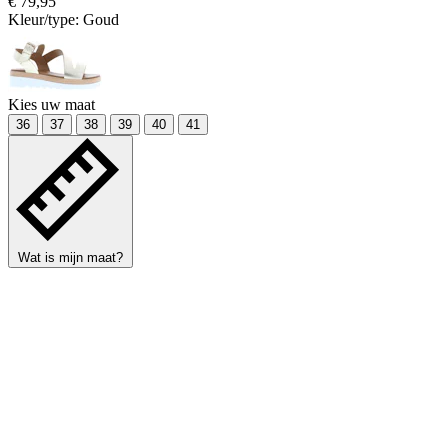
€ 79,95
Kleur/type:
Goud
Kies uw maat
36
37
38
39
40
41
Wat is mijn maat?