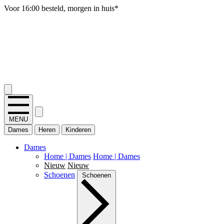
Gratis verzending vanaf 50 euro, SALE uitgesloten
2.400+ reviews
MENU
Dames
Heren
Kinderen
Dames
Home | Dames
Home | Dames
Nieuw
Nieuw
Schoenen
Schoenen