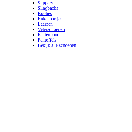
Slippers
Slingbacks
Booties
Enkellaarsjes
Laarzen
Veterschoenen
Klittenband
Pantoffels
Bekijk alle schoenen