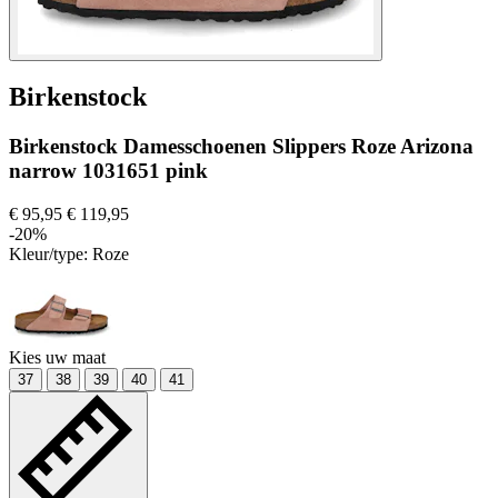
Birkenstock
Birkenstock Damesschoenen Slippers Roze Arizona
narrow 1031651 pink
€ 95,95
€ 119,95
-20%
Kleur/type:
Roze
Kies uw maat
37
38
39
40
41