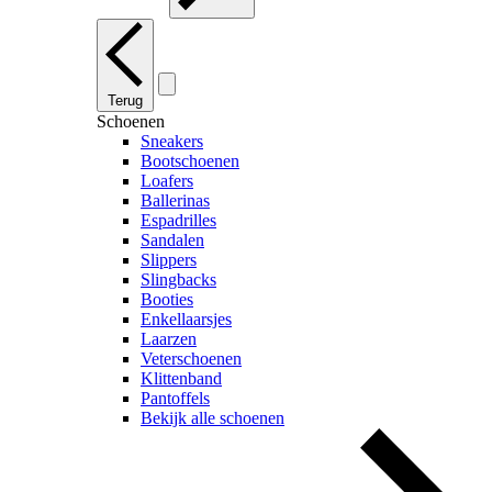
Terug
Schoenen
Sneakers
Bootschoenen
Loafers
Ballerinas
Espadrilles
Sandalen
Slippers
Slingbacks
Booties
Enkellaarsjes
Laarzen
Veterschoenen
Klittenband
Pantoffels
Bekijk alle schoenen