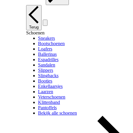
Terug
Schoenen
Sneakers
Bootschoenen
Loafers
Ballerinas
Espadrilles
Sandalen
Slippers
Slingbacks
Booties
Enkellaarsjes
Laarzen
Veterschoenen
Klittenband
Pantoffels
Bekijk alle schoenen