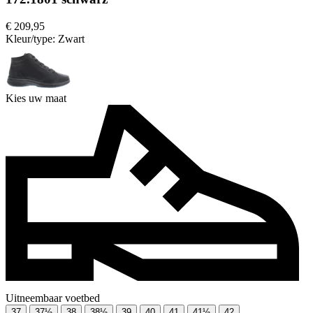
€ 209,95
Kleur/type:
Zwart
Kies uw maat
Uitneembaar voetbed
37
37½
38
38½
39
40
41
41½
42