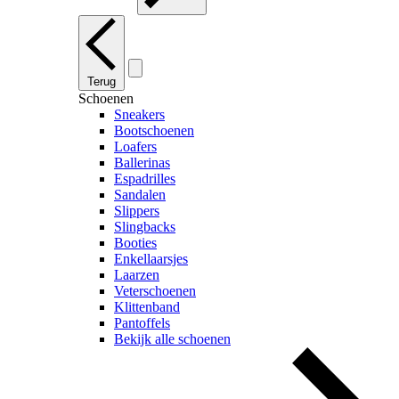
Terug
Schoenen
Sneakers
Bootschoenen
Loafers
Ballerinas
Espadrilles
Sandalen
Slippers
Slingbacks
Booties
Enkellaarsjes
Laarzen
Veterschoenen
Klittenband
Pantoffels
Bekijk alle schoenen