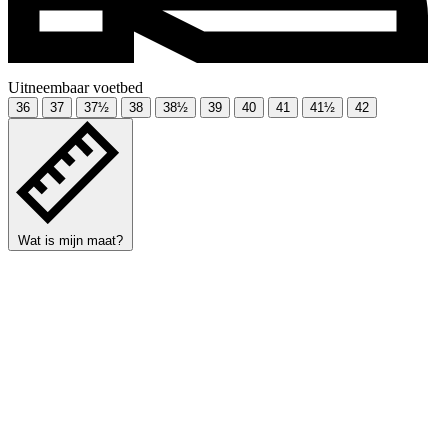
Uitneembaar voetbed
36
37
37½
38
38½
39
40
41
41½
42
Wat is mijn maat?