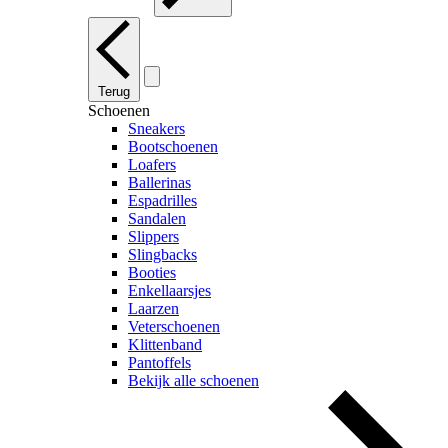
Terug
Schoenen
Sneakers
Bootschoenen
Loafers
Ballerinas
Espadrilles
Sandalen
Slippers
Slingbacks
Booties
Enkellaarsjes
Laarzen
Veterschoenen
Klittenband
Pantoffels
Bekijk alle schoenen