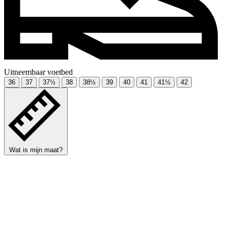
Uitneembaar voetbed
36
37
37½
38
38½
39
40
41
41½
42
Wat is mijn maat?