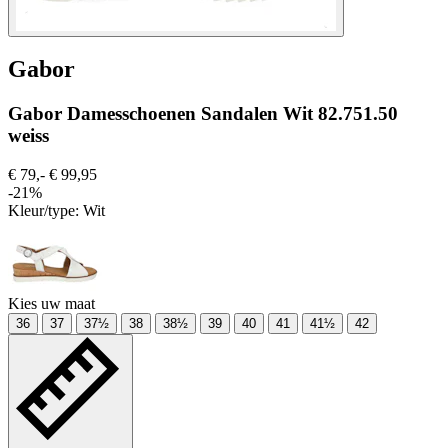
Gabor
Gabor Damesschoenen Sandalen Wit 82.751.50
weiss
€ 79,-
€ 99,95
-21%
Kleur/type:
Wit
Kies uw maat
36
37
37½
38
38½
39
40
41
41½
42