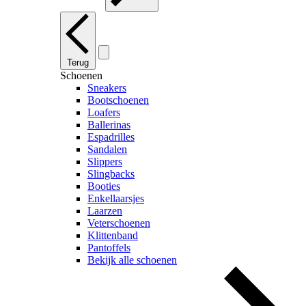
Terug
Schoenen
Sneakers
Bootschoenen
Loafers
Ballerinas
Espadrilles
Sandalen
Slippers
Slingbacks
Booties
Enkellaarsjes
Laarzen
Veterschoenen
Klittenband
Pantoffels
Bekijk alle schoenen