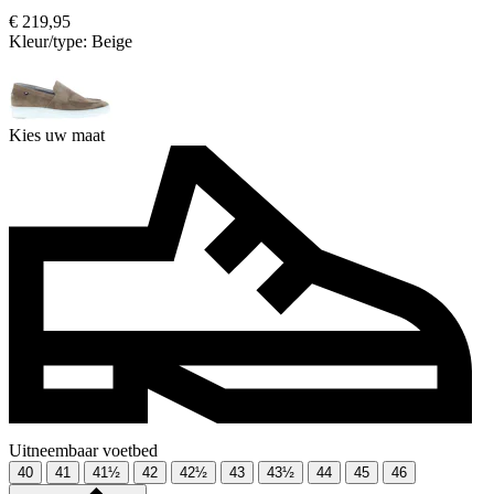
€ 219,95
Kleur/type:
Beige
Kies uw maat
Uitneembaar voetbed
40
41
41½
42
42½
43
43½
44
45
46