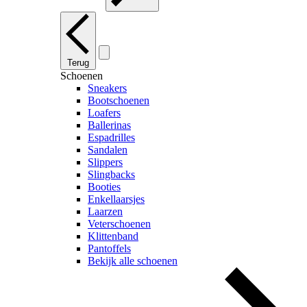
Terug
Schoenen
Sneakers
Bootschoenen
Loafers
Ballerinas
Espadrilles
Sandalen
Slippers
Slingbacks
Booties
Enkellaarsjes
Laarzen
Veterschoenen
Klittenband
Pantoffels
Bekijk alle schoenen