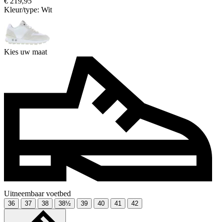
€ 219,95
Kleur/type:
Wit
Kies uw maat
Uitneembaar voetbed
36
37
38
38½
39
40
41
42