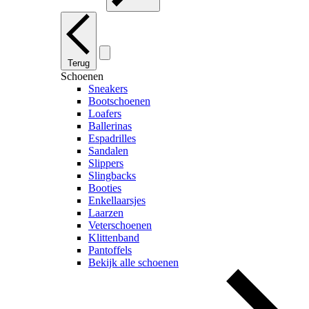
Terug
Schoenen
Sneakers
Bootschoenen
Loafers
Ballerinas
Espadrilles
Sandalen
Slippers
Slingbacks
Booties
Enkellaarsjes
Laarzen
Veterschoenen
Klittenband
Pantoffels
Bekijk alle schoenen