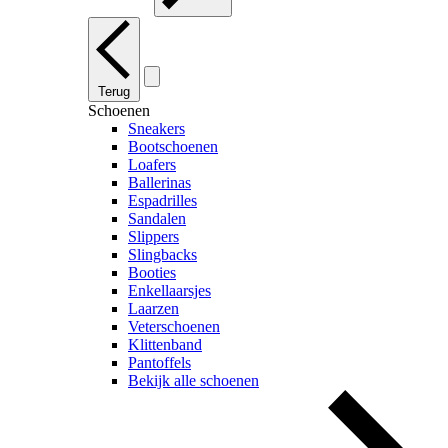
Terug
Schoenen
Sneakers
Bootschoenen
Loafers
Ballerinas
Espadrilles
Sandalen
Slippers
Slingbacks
Booties
Enkellaarsjes
Laarzen
Veterschoenen
Klittenband
Pantoffels
Bekijk alle schoenen