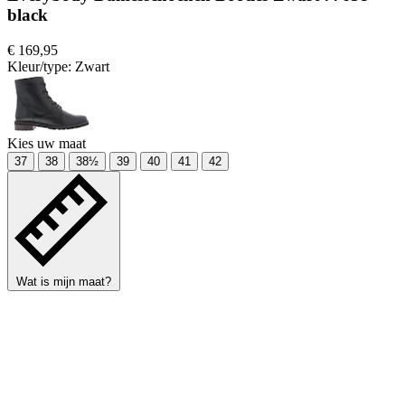
black
€ 169,95
Kleur/type:
Zwart
Kies uw maat
37
38
38½
39
40
41
42
Wat is mijn maat?