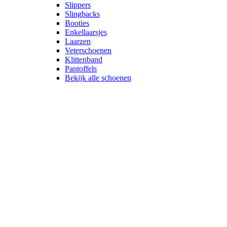
Slippers
Slingbacks
Booties
Enkellaarsjes
Laarzen
Veterschoenen
Klittenband
Pantoffels
Bekijk alle schoenen