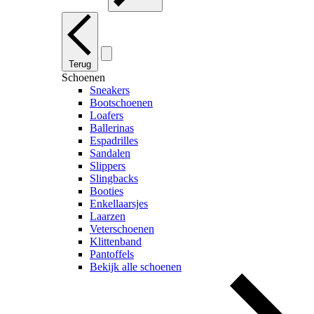
Terug
Schoenen
Sneakers
Bootschoenen
Loafers
Ballerinas
Espadrilles
Sandalen
Slippers
Slingbacks
Booties
Enkellaarsjes
Laarzen
Veterschoenen
Klittenband
Pantoffels
Bekijk alle schoenen