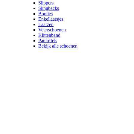
Slippers
Slingbacks
Booties
Enkellaarsjes
Laarzen
Veterschoenen
Klittenband
Pantoffels
Bekijk alle schoenen