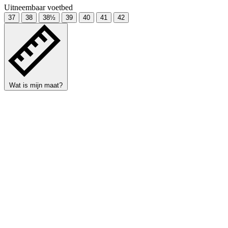
Uitneembaar voetbed
37
38
38½
39
40
41
42
Wat is mijn maat?