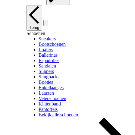
Terug
Schoenen
Sneakers
Bootschoenen
Loafers
Ballerinas
Espadrilles
Sandalen
Slippers
Slingbacks
Booties
Enkellaarsjes
Laarzen
Veterschoenen
Klittenband
Pantoffels
Bekijk alle schoenen