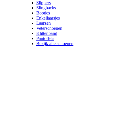
Slippers
Slingbacks
Booties
Enkellaarsjes
Laarzen
Veterschoenen
Klittenband
Pantoffels
Bekijk alle schoenen