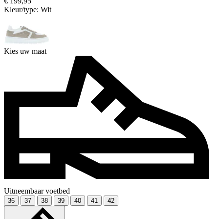
€ 199,95
Kleur/type:
Wit
Kies uw maat
Uitneembaar voetbed
36
37
38
39
40
41
42