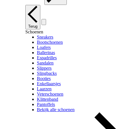
Terug
Schoenen
Sneakers
Bootschoenen
Loafers
Ballerinas
Espadrilles
Sandalen
Slippers
Slingbacks
Booties
Enkellaarsjes
Laarzen
Veterschoenen
Klittenband
Pantoffels
Bekijk alle schoenen