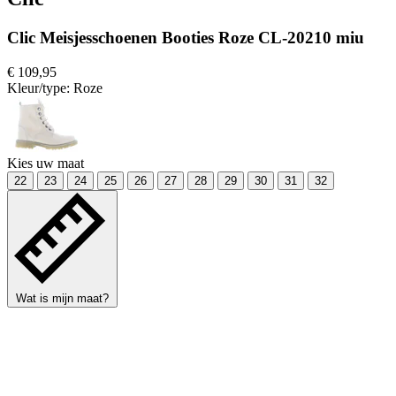
Clic Meisjesschoenen Booties Roze CL-20210 miu
€ 109,95
Kleur/type:
Roze
Kies uw maat
22
23
24
25
26
27
28
29
30
31
32
Wat is mijn maat?