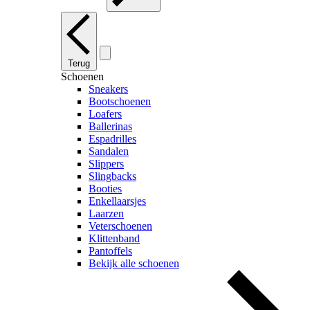
Terug
Schoenen
Sneakers
Bootschoenen
Loafers
Ballerinas
Espadrilles
Sandalen
Slippers
Slingbacks
Booties
Enkellaarsjes
Laarzen
Veterschoenen
Klittenband
Pantoffels
Bekijk alle schoenen