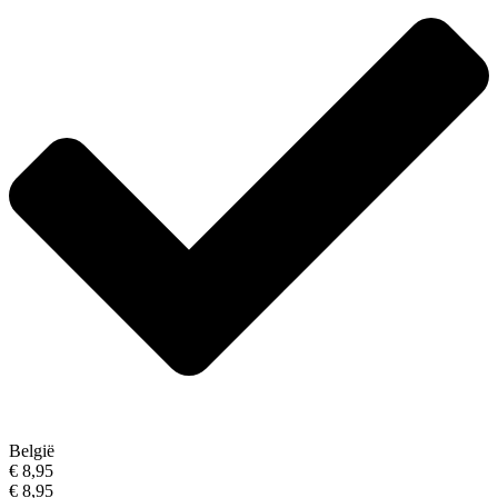
België
€ 8,95
€ 8,95