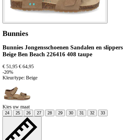
Bunnies
Bunnies Jongensschoenen Sandalen en slippers
Beige Ben Beach 226416 408 taupe
€ 51,95
€ 64,95
-20%
Kleur/type:
Beige
Kies uw maat
24
25
26
27
28
29
30
31
32
33