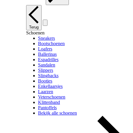
Terug
Schoenen
Sneakers
Bootschoenen
Loafers
Ballerinas
Espadrilles
Sandalen
Slippers
Slingbacks
Booties
Enkellaarsjes
Laarzen
Veterschoenen
Klittenband
Pantoffels
Bekijk alle schoenen