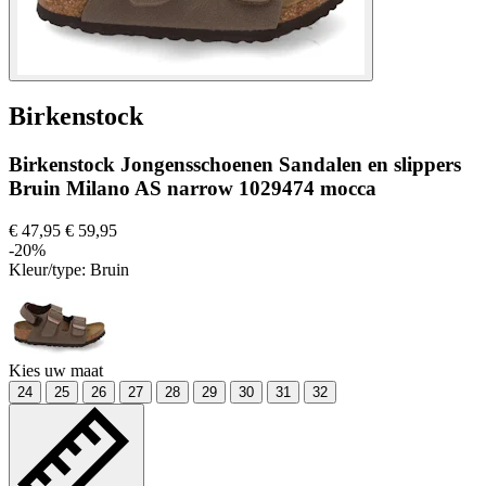
Birkenstock
Birkenstock Jongensschoenen Sandalen en slippers
Bruin Milano AS narrow 1029474 mocca
€ 47,95
€ 59,95
-20%
Kleur/type:
Bruin
Kies uw maat
24
25
26
27
28
29
30
31
32