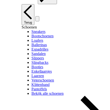
Terug
Schoenen
Sneakers
Bootschoenen
Loafers
Ballerinas
Espadrilles
Sandalen
Slippers
Slingbacks
Booties
Enkellaarsjes
Laarzen
Veterschoenen
Klittenband
Pantoffels
Bekijk alle schoenen