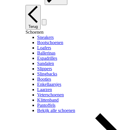
Terug
Schoenen
Sneakers
Bootschoenen
Loafers
Ballerinas
Espadrilles
Sandalen
Slippers
Slingbacks
Booties
Enkellaarsjes
Laarzen
Veterschoenen
Klittenband
Pantoffels
Bekijk alle schoenen