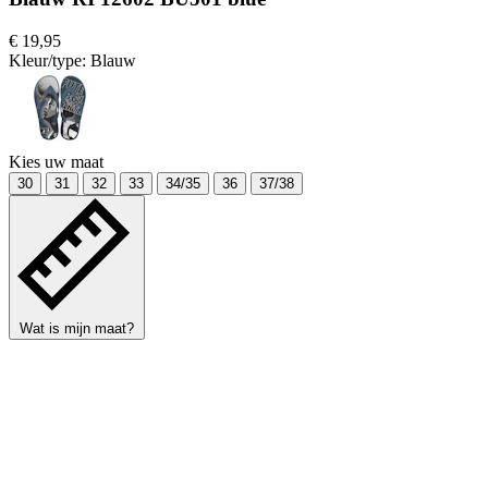
€ 19,95
Kleur/type:
Blauw
Kies uw maat
30
31
32
33
34/35
36
37/38
Wat is mijn maat?