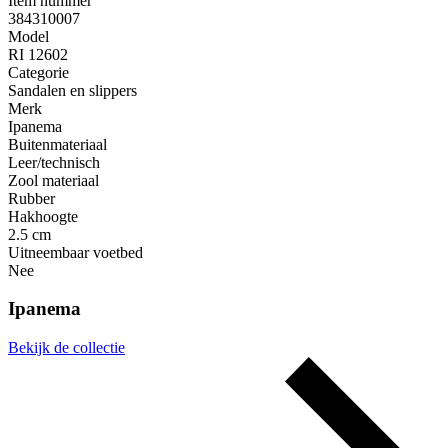
Item nummer
384310007
Model
RI 12602
Categorie
Sandalen en slippers
Merk
Ipanema
Buitenmateriaal
Leer/technisch
Zool materiaal
Rubber
Hakhoogte
2.5 cm
Uitneembaar voetbed
Nee
Ipanema
Bekijk de collectie