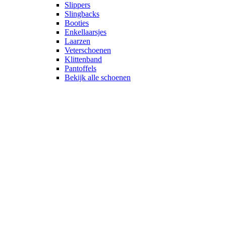
Slippers
Slingbacks
Booties
Enkellaarsjes
Laarzen
Veterschoenen
Klittenband
Pantoffels
Bekijk alle schoenen