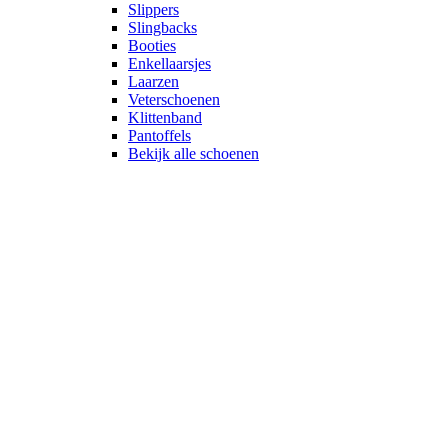
Slippers
Slingbacks
Booties
Enkellaarsjes
Laarzen
Veterschoenen
Klittenband
Pantoffels
Bekijk alle schoenen