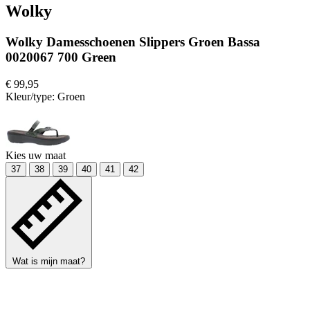
Wolky
Wolky Damesschoenen Slippers Groen Bassa
0020067 700 Green
€ 99,95
Kleur/type:
Groen
Kies uw maat
37
38
39
40
41
42
Wat is mijn maat?