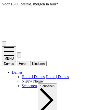
Gratis verzending vanaf 50 euro, SALE uitgesloten
2.400+ reviews
MENU
Dames
Heren
Kinderen
Dames
Home | Dames
Home | Dames
Nieuw
Nieuw
Schoenen
Schoenen