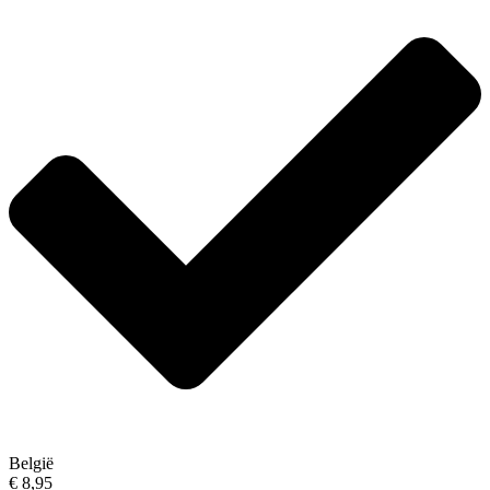
België
€ 8,95