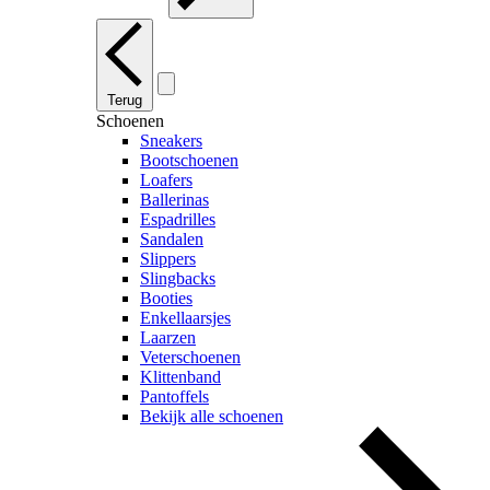
Terug
Schoenen
Sneakers
Bootschoenen
Loafers
Ballerinas
Espadrilles
Sandalen
Slippers
Slingbacks
Booties
Enkellaarsjes
Laarzen
Veterschoenen
Klittenband
Pantoffels
Bekijk alle schoenen