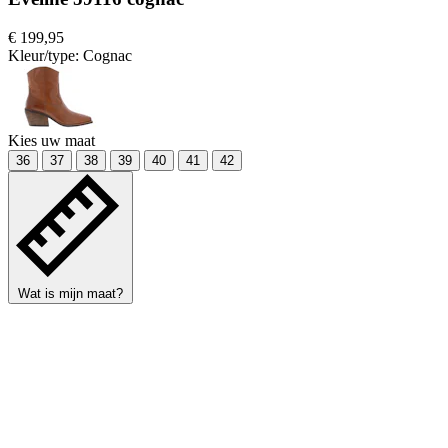
€ 199,95
Kleur/type:
Cognac
Kies uw maat
36
37
38
39
40
41
42
Wat is mijn maat?