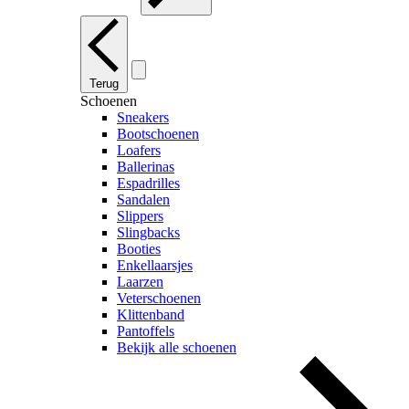
Terug
Schoenen
Sneakers
Bootschoenen
Loafers
Ballerinas
Espadrilles
Sandalen
Slippers
Slingbacks
Booties
Enkellaarsjes
Laarzen
Veterschoenen
Klittenband
Pantoffels
Bekijk alle schoenen