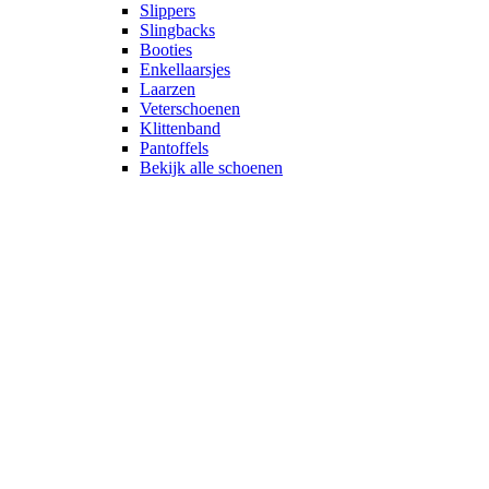
Slippers
Slingbacks
Booties
Enkellaarsjes
Laarzen
Veterschoenen
Klittenband
Pantoffels
Bekijk alle schoenen