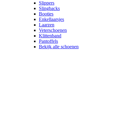
Slippers
Slingbacks
Booties
Enkellaarsjes
Laarzen
Veterschoenen
Klittenband
Pantoffels
Bekijk alle schoenen