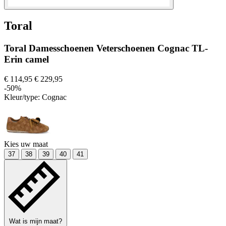
Toral
Toral Damesschoenen Veterschoenen Cognac TL-
Erin camel
€ 114,95
€ 229,95
-50%
Kleur/type:
Cognac
Kies uw maat
37
38
39
40
41
Wat is mijn maat?