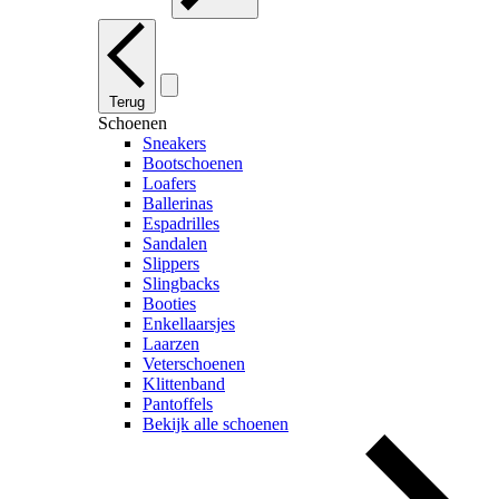
Terug
Schoenen
Sneakers
Bootschoenen
Loafers
Ballerinas
Espadrilles
Sandalen
Slippers
Slingbacks
Booties
Enkellaarsjes
Laarzen
Veterschoenen
Klittenband
Pantoffels
Bekijk alle schoenen