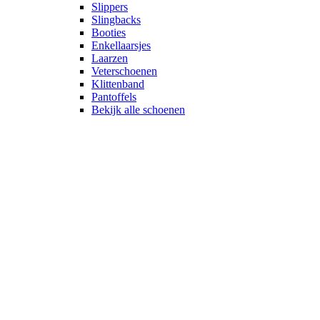
Slippers
Slingbacks
Booties
Enkellaarsjes
Laarzen
Veterschoenen
Klittenband
Pantoffels
Bekijk alle schoenen