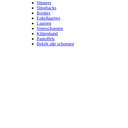
Slippers
Slingbacks
Booties
Enkellaarsjes
Laarzen
Veterschoenen
Klittenband
Pantoffels
Bekijk alle schoenen