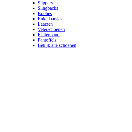
Slippers
Slingbacks
Booties
Enkellaarsjes
Laarzen
Veterschoenen
Klittenband
Pantoffels
Bekijk alle schoenen