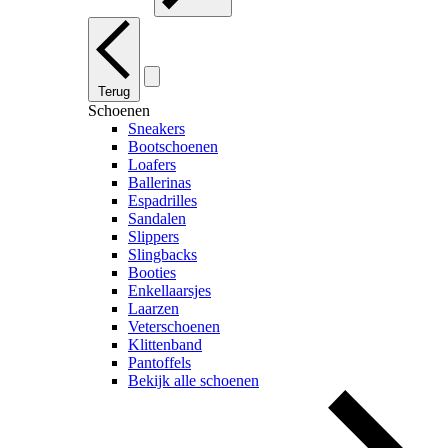
Terug
Schoenen
Sneakers
Bootschoenen
Loafers
Ballerinas
Espadrilles
Sandalen
Slippers
Slingbacks
Booties
Enkellaarsjes
Laarzen
Veterschoenen
Klittenband
Pantoffels
Bekijk alle schoenen