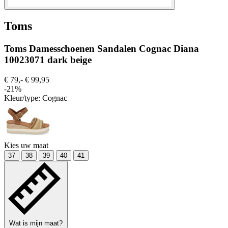
Toms
Toms Damesschoenen Sandalen Cognac Diana
10023071 dark beige
€ 79,-
€ 99,95
-21%
Kleur/type:
Cognac
Kies uw maat
37
38
39
40
41
Wat is mijn maat?