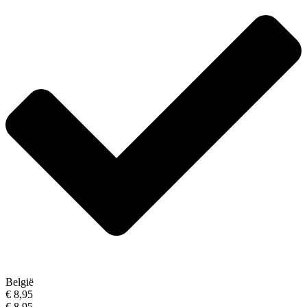
België
€ 8,95
€ 8,95