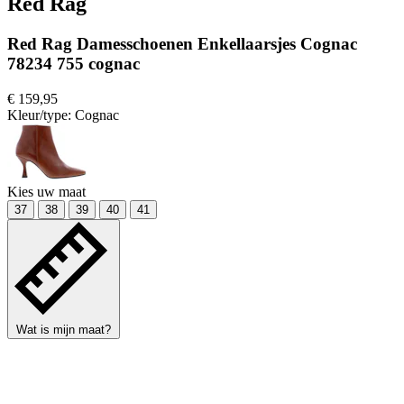
Red Rag
Red Rag Damesschoenen Enkellaarsjes Cognac
78234 755 cognac
€ 159,95
Kleur/type:
Cognac
Kies uw maat
37
38
39
40
41
Wat is mijn maat?