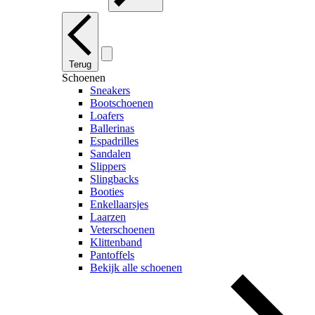
Terug
Schoenen
Sneakers
Bootschoenen
Loafers
Ballerinas
Espadrilles
Sandalen
Slippers
Slingbacks
Booties
Enkellaarsjes
Laarzen
Veterschoenen
Klittenband
Pantoffels
Bekijk alle schoenen