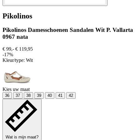
Pikolinos
Pikolinos Damesschoenen Sandalen Wit P. Vallarta
0967 nata
€ 99,-
€ 119,95
-17%
Kleur/type:
Wit
Kies uw maat
36
37
38
39
40
41
42
Wat is mijn maat?