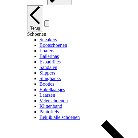
Terug
Schoenen
Sneakers
Bootschoenen
Loafers
Ballerinas
Espadrilles
Sandalen
Slippers
Slingbacks
Booties
Enkellaarsjes
Laarzen
Veterschoenen
Klittenband
Pantoffels
Bekijk alle schoenen