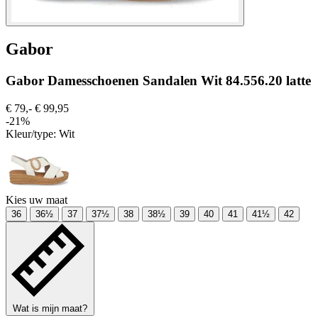
Gabor
Gabor Damesschoenen Sandalen Wit 84.556.20 latte
€ 79,-
€ 99,95
-21%
Kleur/type:
Wit
Kies uw maat
36
36½
37
37½
38
38½
39
40
41
41½
42
Wat is mijn maat?