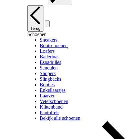
Terug
Schoenen
Sneakers
Bootschoenen
Loafers
Ballerinas
Espadrilles
Sandalen
Slippers
Slingbacks
Booties
Enkellaarsjes
Laarzen
Veterschoenen
Klittenband
Pantoffels
Bekijk alle schoenen