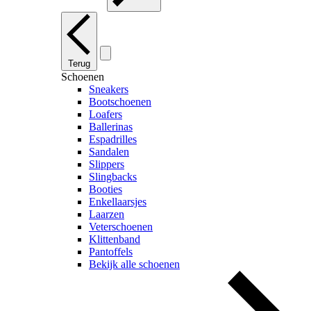
Terug
Schoenen
Sneakers
Bootschoenen
Loafers
Ballerinas
Espadrilles
Sandalen
Slippers
Slingbacks
Booties
Enkellaarsjes
Laarzen
Veterschoenen
Klittenband
Pantoffels
Bekijk alle schoenen