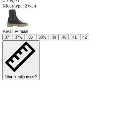
€ 199,95
Kleur/type:
Zwart
Kies uw maat
37
37½
38
38½
39
40
41
42
Wat is mijn maat?