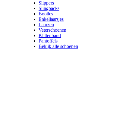
Slippers
Slingbacks
Booties
Enkellaarsjes
Laarzen
Veterschoenen
Klittenband
Pantoffels
Bekijk alle schoenen