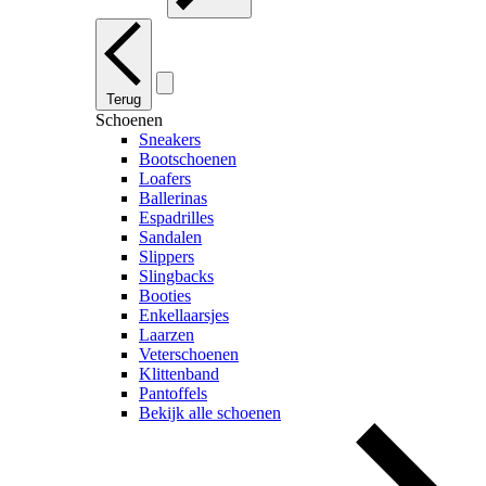
Terug
Schoenen
Sneakers
Bootschoenen
Loafers
Ballerinas
Espadrilles
Sandalen
Slippers
Slingbacks
Booties
Enkellaarsjes
Laarzen
Veterschoenen
Klittenband
Pantoffels
Bekijk alle schoenen