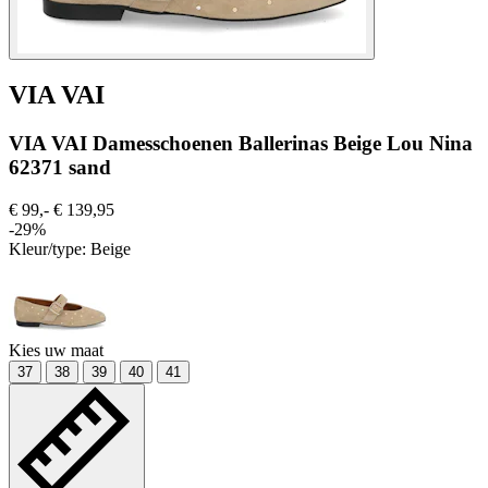
VIA VAI
VIA VAI Damesschoenen Ballerinas Beige Lou Nina
62371 sand
€ 99,-
€ 139,95
-29%
Kleur/type:
Beige
Kies uw maat
37
38
39
40
41